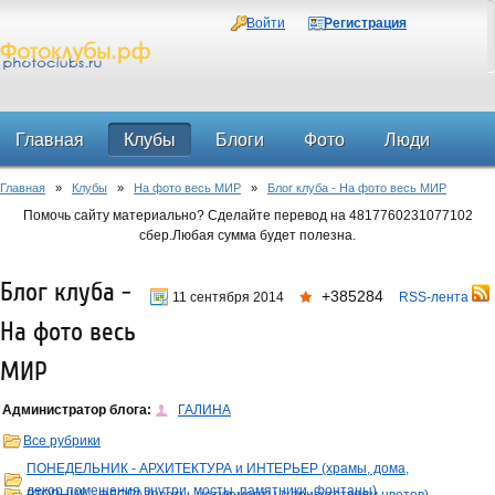
Войти
Регистрация
Главная
Клубы
Блоги
Фото
Люди
Главная
»
Клубы
»
На фото весь МИР
»
Блог клуба - На фото весь МИР
Форум
Помочь сайту материально? Сделайте перевод на 4817760231077102
сбер.Любая сумма будет полезна.
Блог клуба -
+385284
11 сентября 2014
RSS-лента
На фото весь
МИР
Администратор блога:
ГАЛИНА
Все рубрики
ПОНЕДЕЛЬНИК - АРХИТЕКТУРА и ИНТЕРЬЕР (храмы, дома,
декор,помещения внутри, мосты, памятники, фонтаны)