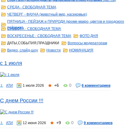
ВТОРНИК - ФЛОРА (цветы, натюрморты с присутствием цветов)
СРЕДА - СВОБОДНАЯ ТЕМА
ЧЕТВЕРГ - ФАУНА (животный мир, насекомые)
ПЯТНИЦА - ПЕЙЗАЖ и ПРИРОДА (кроме макро, цветов и городского
пейзажа)
СУББОТА - СВОБОДНАЯ ТЕМА
ВОСКРЕСЕНЬЕ - СВОБОДНАЯ ТЕМА
ФОТО ДНЯ
ДАТЫ,СОБЫТИЯ,ПРАЗДНИКИ
Вопросы модераторам
Видео, слайд-шоу
Новости
НОМИНАЦИЯ
с 1 июля
+6
0
АТИ
1 июля 2026
6 комментариев
С днем России !!!
+9
0
АТИ
12 июня 2026
9 комментариев