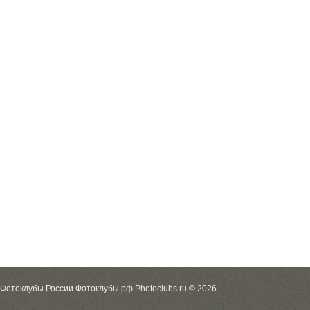
Фотоклубы России Фотоклубы.рф Photoclubs.ru © 2026