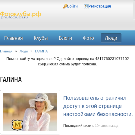
Войти
Регистрация
Главная
Клубы
Блоги
Фото
Люди
Главная
»
Люди
»
ГАЛИНА
Форум
Помочь сайту материально? Сделайте перевод на 4817760231077102
сбер.Любая сумма будет полезна.
ГАЛИНА
Пользователь ограничил
доступ к этой странице
настройками безопасности.
Последний визит:
10 часов назад