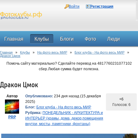
Войти
Регистрация
Главная
Клубы
Блоги
Фото
Люди
Главная
»
Клубы
»
На фото весь МИР
»
Блог клуба - На фото весь МИР
»
Форум
Дракон Цмок
Помочь сайту материально? Сделайте перевод на 4817760231077102
сбер.Любая сумма будет полезна.
Дракон Цмок
Автор
Опубликовано:
234 дня назад (15 декабря
+6
2025)
Голосов: 6
Блог:
Блог клуба - На фото весь МИР
Рубрика:
ПОНЕДЕЛЬНИК - АРХИТЕКТУРА и
PRP
ИНТЕРЬЕР (храмы, дома, декор,помещения
внутри, мосты, памятники, фонтаны)