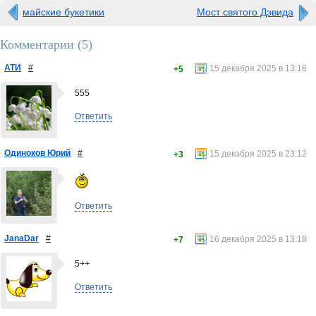
майские букетики
Мост святого Дэвида
Комментарии (
5
)
АТИ
#
15 декабря 2025 в 13:16
+5
555
Ответить
Одиноков Юрий
#
15 декабря 2025 в 23:12
+3
Ответить
JanaDar
#
16 декабря 2025 в 13:18
+7
5++
Ответить