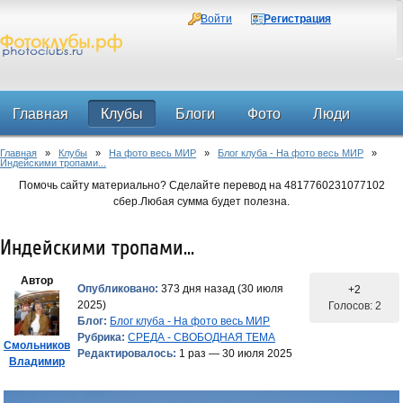
Войти
Регистрация
Главная
Клубы
Блоги
Фото
Люди
Главная
»
Клубы
»
На фото весь МИР
»
Блог клуба - На фото весь МИР
»
Форум
Индейскими тропами...
Помочь сайту материально? Сделайте перевод на 4817760231077102
сбер.Любая сумма будет полезна.
Индейскими тропами...
Автор
Опубликовано:
373 дня назад (30 июля
+2
2025)
Голосов: 2
Блог:
Блог клуба - На фото весь МИР
Рубрика:
СРЕДА - СВОБОДНАЯ ТЕМА
Смольников
Редактировалось:
1 раз — 30 июля 2025
Владимир