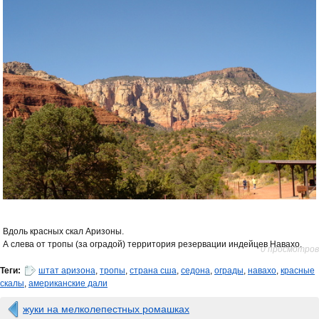
Вдоль красных скал Аризоны.
А слева от тропы (за оградой) территория резервации индейцев Навахо.
0 просмотров
Теги:
штат аризона
,
тропы
,
страна сша
,
седона
,
ограды
,
навахо
,
красные
скалы
,
американские дали
жуки на мелколепестных ромашках