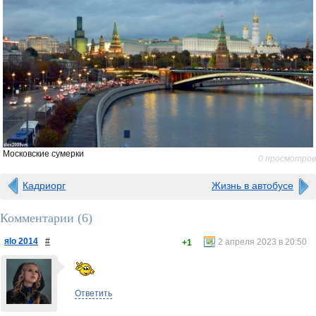
Московские сумерки
0 просмотров
Кадриорг
Жизнь в автобусе
Комментарии (
6
)
яlo 2014
#
2 апреля 2023 в 20:50
+1
Ответить