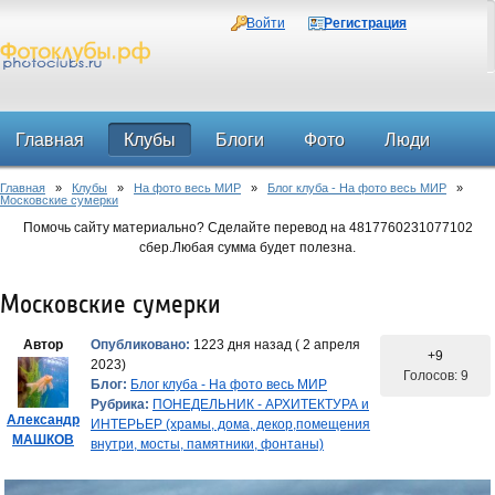
Войти
Регистрация
Главная
Клубы
Блоги
Фото
Люди
Главная
»
Клубы
»
На фото весь МИР
»
Блог клуба - На фото весь МИР
»
Форум
Московские сумерки
Помочь сайту материально? Сделайте перевод на 4817760231077102
сбер.Любая сумма будет полезна.
Московские сумерки
Автор
Опубликовано:
1223 дня назад ( 2 апреля
+9
2023)
Голосов: 9
Блог:
Блог клуба - На фото весь МИР
Рубрика:
ПОНЕДЕЛЬНИК - АРХИТЕКТУРА и
Александр
ИНТЕРЬЕР (храмы, дома, декор,помещения
МАШКОВ
внутри, мосты, памятники, фонтаны)