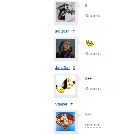
5
Ответить
яlo 2014
#
Ответить
JanaDar
#
5++
Ответить
Stalker
#
555
Ответить