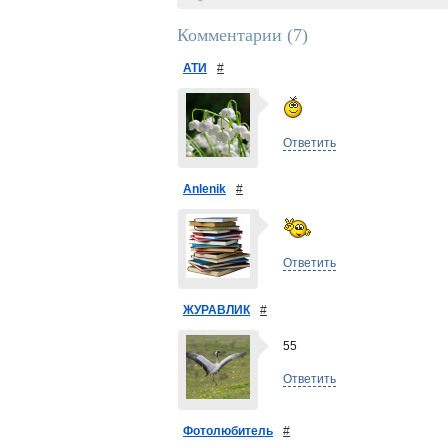
Комментарии (
7
)
АТИ
#
Ответить
Anlenik
#
Ответить
ЖУРАВЛИК
#
55
Ответить
Фотолюбитель
#