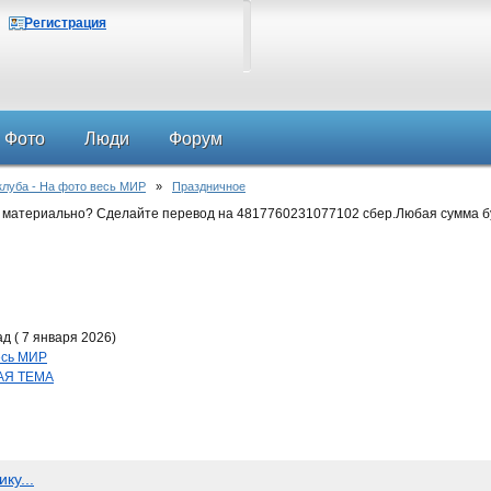
Регистрация
Фото
Люди
Форум
клуба - На фото весь МИР
»
Праздничное
 материально? Сделайте перевод на 4817760231077102 сбер.Любая сумма б
д ( 7 января 2026)
весь МИР
АЯ ТЕМА
ку...