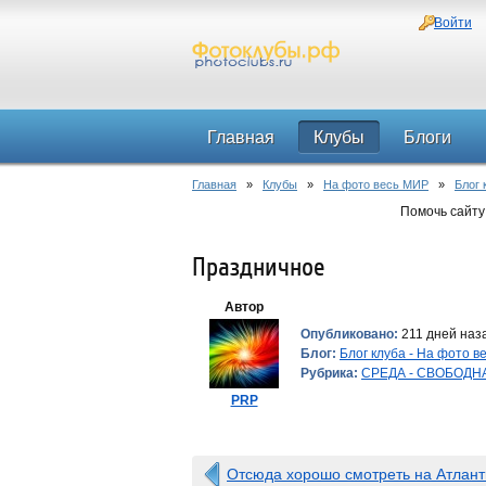
Войти
Главная
Клубы
Блоги
Главная
»
Клубы
»
На фото весь МИР
»
Блог 
Помочь сайту
Праздничное
Автор
Опубликовано:
211 дней наза
Блог:
Блог клуба - На фото 
Рубрика:
СРЕДА - СВОБОДН
PRP
Отсюда хорошо смотреть на Атланти