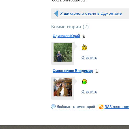
Орша Витебская обл
У шикарного отеля в Эдмонтоне
Комментарии (
2
)
Одиноков Юрий
#
Ответить
Смольников Владимир
#
Ответить
Добавить комментарий
RSS-лента ко