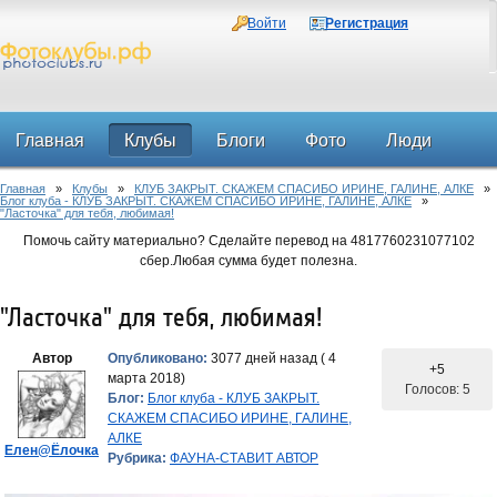
Войти
Регистрация
Главная
Клубы
Блоги
Фото
Люди
Главная
»
Клубы
»
КЛУБ ЗАКРЫТ. СКАЖЕМ СПАСИБО ИРИНЕ, ГАЛИНЕ, АЛКЕ
»
Форум
Блог клуба - КЛУБ ЗАКРЫТ. СКАЖЕМ СПАСИБО ИРИНЕ, ГАЛИНЕ, АЛКЕ
»
"Ласточка" для тебя, любимая!
Помочь сайту материально? Сделайте перевод на 4817760231077102
сбер.Любая сумма будет полезна.
"Ласточка" для тебя, любимая!
Автор
Опубликовано:
3077 дней назад ( 4
+5
марта 2018)
Голосов: 5
Блог:
Блог клуба - КЛУБ ЗАКРЫТ.
СКАЖЕМ СПАСИБО ИРИНЕ, ГАЛИНЕ,
АЛКЕ
Елен@Ёлочка
Рубрика:
ФАУНА-СТАВИТ АВТОР