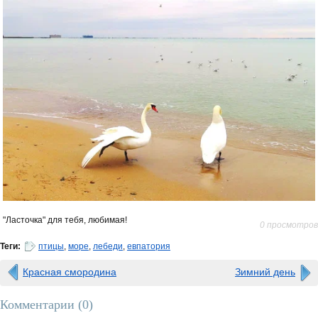
"Ласточка" для тебя, любимая!
0 просмотров
Теги:
птицы
,
море
,
лебеди
,
евпатория
Красная смородина
Зимний день
Комментарии (
0
)