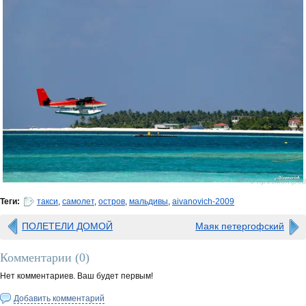
0 просмотров
Теги:
такси
,
самолет
,
остров
,
мальдивы
,
aivanovich-2009
ПОЛЕТЕЛИ ДОМОЙ
Маяк петергофский
Комментарии (
0
)
Нет комментариев. Ваш будет первым!
Добавить комментарий