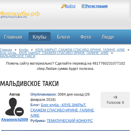
Войти
Регистрация
Главная
Клубы
Блоги
Фото
Люди
Главная
»
Клубы
»
КЛУБ ЗАКРЫТ. СКАЖЕМ СПАСИБО ИРИНЕ, ГАЛИНЕ, АЛКЕ
»
Форум
Блог клуба - КЛУБ ЗАКРЫТ. СКАЖЕМ СПАСИБО ИРИНЕ, ГАЛИНЕ, АЛКЕ
»
МАЛЬДИВСКОЕ ТАКСИ
Помочь сайту материально? Сделайте перевод на 4817760231077102
сбер.Любая сумма будет полезна.
МАЛЬДИВСКОЕ ТАКСИ
Автор
Опубликовано:
3084 дня назад (26
+9
февраля 2018)
Голосов: 9
Блог:
Блог клуба - КЛУБ ЗАКРЫТ.
СКАЖЕМ СПАСИБО ИРИНЕ, ГАЛИНЕ,
АЛКЕ
Aivanovich2009
Рубрика:
ТЕМАТИЧЕСКИЙ КОНКУРС