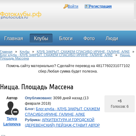
Войти
Регистрация
Главная
Клубы
Блоги
Фото
Люди
Главная
»
Клубы
»
КЛУБ ЗАКРЫТ. СКАЖЕМ СПАСИБО ИРИНЕ, ГАЛИНЕ, АЛКЕ
»
Форум
Блог клуба - КЛУБ ЗАКРЫТ. СКАЖЕМ СПАСИБО ИРИНЕ, ГАЛИНЕ, АЛКЕ
»
Ницца.
Площадь Массена
Помочь сайту материально? Сделайте перевод на 4817760231077102
сбер.Любая сумма будет полезна.
Ницца. Площадь Массена
Автор
Опубликовано:
3098 дней назад (13
+6
февраля 2018)
Голосов: 6
Блог:
Блог клуба - КЛУБ ЗАКРЫТ. СКАЖЕМ
СПАСИБО ИРИНЕ, ГАЛИНЕ, АЛКЕ
Tanya
Рубрика:
АРХИТЕКТУРА И ГОРОДСКОЙ
Larionova
(ДЕРЕВЕНСКИЙ) ПЕЙЗАЖ-СТАВИТ АВТОР