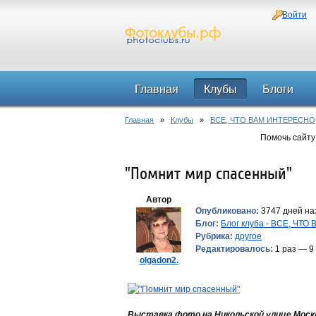
Войти
Главная
Клубы
Блоги
Главная
»
Клубы
»
ВСЕ, ЧТО ВАМ ИНТЕРЕСНО
Помочь сайту
"Помнит мир спасенный"
Автор
Опубликовано:
3747 дней наз
Блог:
Блог клуба - ВСЕ, ЧТ
Рубрика:
другое
Редактировалось:
1 раз — 9
olgadon2.
Выставка фото на Никольской улице Моск