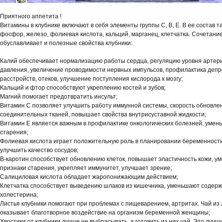
Приятного аппетита !
Витамины в клубнике включают в себя элементы группы С, В, Е. В ее состав т
фосфор, железо, фолиевая кислота, кальций, марганец, клетчатка. Сочетани
обуславливает и полезные свойства клубники:
Калий обеспечивает нормализацию работы сердца, регуляцию уровня артер
давления, увеличение проводимости нервных импульсов, профилактика деп
расстройств, отеков, улучшение поступления кислорода к мозгу;
Кальций и фтор способствуют укреплению костей и зубов;
Магний помогает предотвратить инсульт;
Витамин С позволяет улучшить работу иммунной системы, скорость обновле
соединительных тканей, повышает свойства внутрисуставной жидкости;
Витамин Е является важным в профилактике онкологических болезней, умен
старения;
Фолиевая кислота играет положительную роль в планировании беременности
улучшить качество сосудов;
В-каротин способствует обновлению клеток, повышает эластичность кожи, у
признаки старения, укрепляет иммунитет, улучшает зрение;
Салициловая кислота обладает жаропонижающим действием;
Клетчатка способствует выведению шлаков из кишечника, уменьшают содер
холестерина;
Листья клубники помогают при проблемах с пищеварением, артритах. Чай из 
оказывает благотворное воздействие на организм беременной женщины;
Хвостики от клубники лучше не выбрасывать, а готовить из них чай. Это лучш