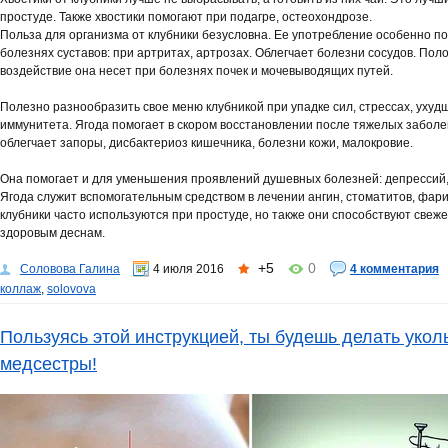
простуде. Также хвостики помогают при подагре, остеохондрозе.
Польза для организма от клубники безусловна. Ее употребление особенно п
болезнях суставов: при артритах, артрозах. Облегчает болезни сосудов. По
воздействие она несет при болезнях почек и мочевыводящих путей.
Полезно разнообразить свое меню клубникой при упадке сил, стрессах, ухуд
иммунитета. Ягода помогает в скором восстановлении после тяжелых заболе
облегчает запоры, дисбактериоз кишечника, болезни кожи, малокровие.
Она помогает и для уменьшения проявлений душевных болезней: депрессий,
Ягода служит вспомогательным средством в лечении ангин, стоматитов, фари
клубники часто используются при простуде, но также они способствуют свеж
здоровым деснам.
+5
0
Соловова Галина
4 июля 2016
4 комментария
коллаж
,
solovova
Пользуясь этой инструкцией, ты будешь делать укол
медсестры!