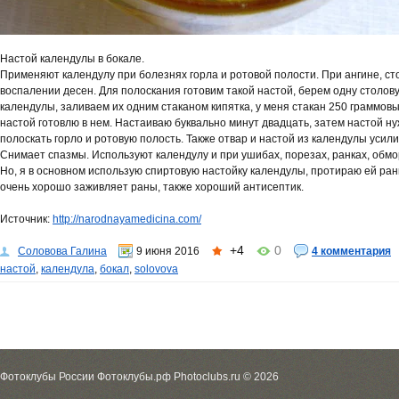
Настой календулы в бокале.
Применяют календулу при болезнях горла и ротовой полости. При ангине, ст
воспалении десен. Для полоскания готовим такой настой, берем одну столов
календулы, заливаем их одним стаканом кипятка, у меня стакан 250 граммовы
настой готовлю в нем. Настаиваю буквально минут двадцать, затем настой н
полоскать горло и ротовую полость. Также отвар и настой из календулы усили
Снимает спазмы. Используют календулу и при ушибах, порезах, ранках, обм
Но, я в основном использую спиртовую настойку календулы, протираю ей ран
очень хорошо заживляет раны, также хороший антисептик.
Источник:
http://narodnayamedicina.com/
+4
0
Соловова Галина
9 июня 2016
4 комментария
настой
,
календула
,
бокал
,
solovova
Фотоклубы России Фотоклубы.рф Photoclubs.ru © 2026