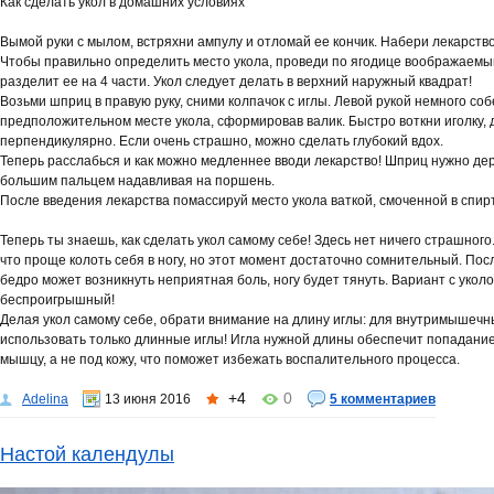
Как сделать укол в домашних условиях
Вымой руки с мылом, встряхни ампулу и отломай ее кончик. Набери лекарство
Чтобы правильно определить место укола, проведи по ягодице воображаемый
разделит ее на 4 части. Укол следует делать в верхний наружный квадрат!
Возьми шприц в правую руку, сними колпачок с иглы. Левой рукой немного соб
предположительном месте укола, сформировав валик. Быстро воткни иголку, 
перпендикулярно. Если очень страшно, можно сделать глубокий вдох.
Теперь расслабься и как можно медленнее вводи лекарство! Шприц нужно держ
большим пальцем надавливая на поршень.
После введения лекарства помассируй место укола ваткой, смоченной в спир
Теперь ты знаешь, как сделать укол самому себе! Здесь нет ничего страшного.
что проще колоть себя в ногу, но этот момент достаточно сомнительный. Пос
бедро может возникнуть неприятная боль, ногу будет тянуть. Вариант с укол
беспроигрышный!
Делая укол самому себе, обрати внимание на длину иглы: для внутримышечн
использовать только длинные иглы! Игла нужной длины обеспечит попадание
мышцу, а не под кожу, что поможет избежать воспалительного процесса.
+4
0
Adelina
13 июня 2016
5 комментариев
Настой календулы