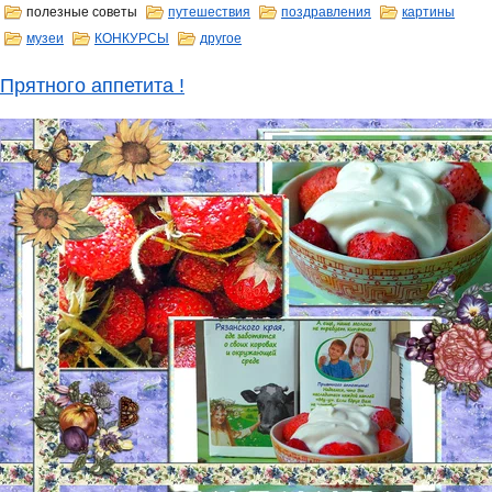
полезные советы
путешествия
поздравления
картины
музеи
КОНКУРСЫ
другое
Прятного аппетита !