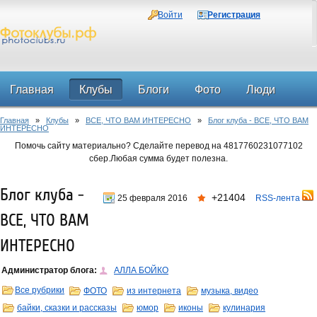
Войти
Регистрация
Главная
Клубы
Блоги
Фото
Люди
Главная
»
Клубы
»
ВСЕ, ЧТО ВАМ ИНТЕРЕСНО
»
Блог клуба - ВСЕ, ЧТО ВАМ
Форум
ИНТЕРЕСНО
Помочь сайту материально? Сделайте перевод на 4817760231077102
сбер.Любая сумма будет полезна.
Блог клуба -
+21404
25 февраля 2016
RSS-лента
ВСЕ, ЧТО ВАМ
ИНТЕРЕСНО
Администратор блога:
АЛЛА БОЙКО
Все рубрики
ФОТО
из интернета
музыка, видео
байки, сказки и рассказы
юмор
иконы
кулинария