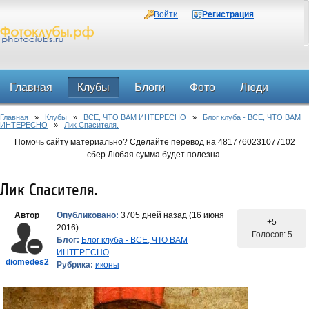
Войти
Регистрация
Главная
Клубы
Блоги
Фото
Люди
Главная
»
Клубы
»
ВСЕ, ЧТО ВАМ ИНТЕРЕСНО
»
Блог клуба - ВСЕ, ЧТО ВАМ
Форум
ИНТЕРЕСНО
»
Лик Спасителя.
Помочь сайту материально? Сделайте перевод на 4817760231077102
сбер.Любая сумма будет полезна.
Лик Спасителя.
Автор
Опубликовано:
3705 дней назад (16 июня
+5
2016)
Голосов: 5
Блог:
Блог клуба - ВСЕ, ЧТО ВАМ
ИНТЕРЕСНО
diomedes2
Рубрика:
иконы