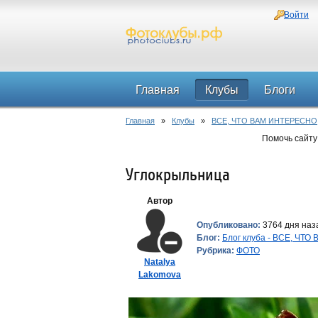
Войти
Главная
Клубы
Блоги
Главная
»
Клубы
»
ВСЕ, ЧТО ВАМ ИНТЕРЕСНО
Помочь сайту
Углокрыльница
Автор
Опубликовано:
3764 дня наза
Блог:
Блог клуба - ВСЕ, ЧТ
Рубрика:
ФОТО
Natalya
Lakomova