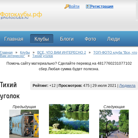
Войти
Регистрация
Главная
Клубы
Блоги
Фото
Люди
Главная
»
Клубы
»
ВСЕ, ЧТО ВАМ ИНТЕРЕСНО 2
»
ТОП-ФОТО клуба "Все, что
Форум
Вам интересно"
»
Тихий уголок
Помочь сайту материально? Сделайте перевод на 4817760231077102
сбер.Любая сумма будет полезна.
Тихий
Рейтинг:
+12
|
Просмотров:
475 | 29 июля 2021 |
Людмила
уголок
Предыдущая
Следующая