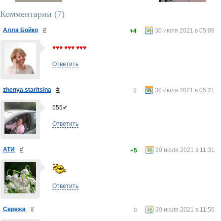
Комментарии (
7
)
Алла Бойко
#
30 июля 2021 в 05:09
+4
♥♥♥ ♥♥♥ ♥♥♥
Ответить
zhenya.staritsina
#
30 июля 2021 в 05:21
0
555✔
Ответить
АТИ
#
30 июля 2021 в 11:31
+5
Ответить
Сережа
#
30 июля 2021 в 11:56
0