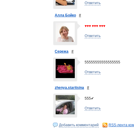
Ответить
Алла Бойко
#
♥♥♥ ♥♥♥ ♥♥♥
Ответить
Сережа
#
55555555555555555
Ответить
zhenya.staritsina
#
555✔
Ответить
Добавить комментарий
RSS-лента ко