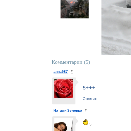
Комментарии (
5
)
anna987
#
5+++
Ответить
Натали Зеленко
#
5