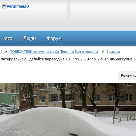
Регистрация
Фото
Люди
Форум
 2
»
ПОБЕДИТЕЛИ конкурсов клуба "Все, что Вам интересно"
»
Зимовка
 материально? Сделайте перевод на 4817760231077102 сбер.Любая сумма б
Рейтинг