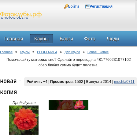
Войти
Регистрация
Главная
Клубы
Блоги
Фото
Люди
Главная
»
Клубы
»
РОЗЫ МИРА
»
Для клуба
»
новая - копия
Форум
Помочь сайту материально? Сделайте перевод на 4817760231077102
сбер.Любая сумма будет полезна.
новая -
Рейтинг:
+4
|
Просмотров:
1502 | 9 августа 2014 |
mechta0711
копия
Предыдущая