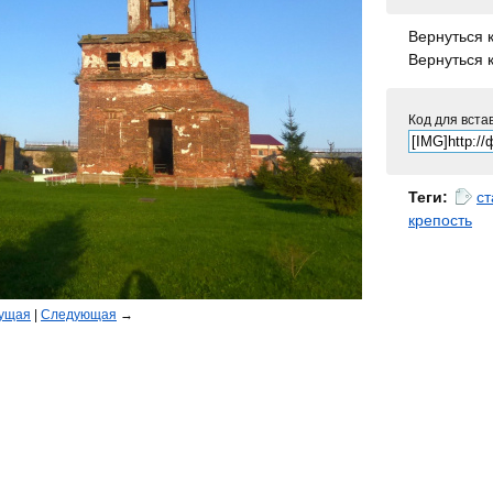
Вернуться 
Вернуться 
Код для вста
Теги:
с
крепость
ущая
|
Следующая
→