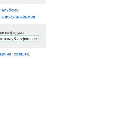
к
альбому
к
списку альбомов
вки на форумы:
тарина
,
орешек
,