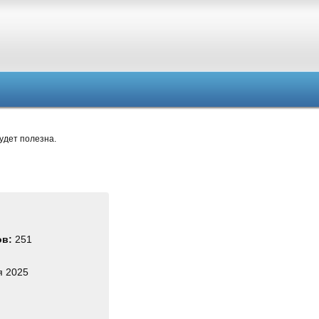
удет полезна.
ов:
251
я 2025