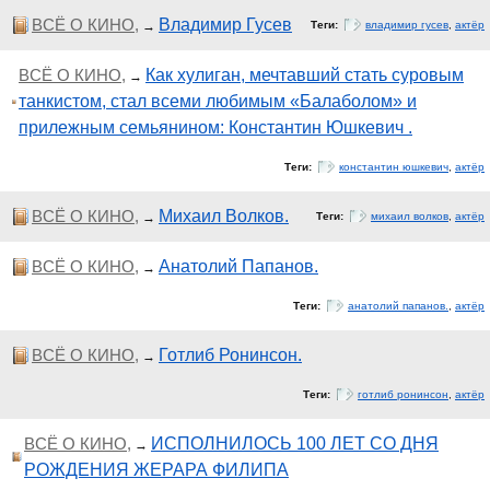
ВСЁ О КИНО,
Владимир Гусев
→
Теги:
владимир гусев
,
актёр
ВСЁ О КИНО,
Как хулиган, мечтавший стать суровым
→
танкистом, стал всеми любимым «Балаболом» и
прилежным семьянином: Константин Юшкевич .
Теги:
константин юшкевич
,
актёр
ВСЁ О КИНО,
Михаил Волков.
→
Теги:
михаил волков
,
актёр
ВСЁ О КИНО,
Анатолий Папанов.
→
Теги:
анатолий папанов.
,
актёр
ВСЁ О КИНО,
Готлиб Ронинсон.
→
Теги:
готлиб ронинсон
,
актёр
ВСЁ О КИНО,
ИСПОЛНИЛОСЬ 100 ЛЕТ СО ДНЯ
→
РОЖДЕНИЯ ЖЕРАРА ФИЛИПА