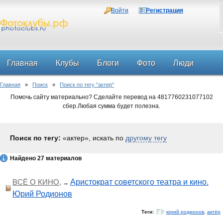
Войти
Регистрация
Главная
Клубы
Блоги
Фото
Люди
Главная
»
Поиск
»
Поиск по тегу "актер"
Форум
Помочь сайту материально? Сделайте перевод на 4817760231077102
сбер.Любая сумма будет полезна.
Поиск по тегу:
«актер», искать по
другому тегу
Найдено 27 материалов
ВСЁ О КИНО,
Аристократ советского театра и кино.
→
Юрий Родионов
Теги:
юрий родионов
,
актёр