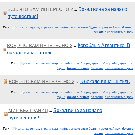
ВСЕ, ЧТО ВАМ ИНТЕРЕСНО 2
Бокал вина за начало
→
путешествия!
Теги:
штат флорида
,
страна сша
,
лайнеры
,
круизные будни
,
город майами
,
бокал с
вином
,
американские дали
ВСЕ, ЧТО ВАМ ИНТЕРЕСНО 2
Корабль в Атлантике. В
→
бокале вина - штиль...
Теги:
океан атлантика
,
море карибское
,
лайнеры
,
круизный корабль
,
круизные
будни
,
бокал с вином
,
балконы
,
американские дали
ВСЕ, ЧТО ВАМ ИНТЕРЕСНО 2
В бокале вина - штиль
→
Теги:
океан атлантика
,
море карибское
,
лайнеры
,
круизный корабль
,
круизные
будни
,
бокал с вином
,
балконы
,
американские дали
МИР БЕЗ ГРАНИЦ
Бокал вина за начало
→
путешествия!
Теги:
штат флорида
,
страна сша
,
лайнеры
,
круизные будни
,
город майами
,
бокал с
вином
,
американские дали