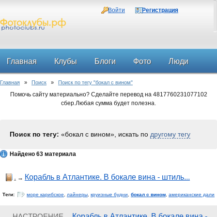
Войти
Регистрация
Главная
Клубы
Блоги
Фото
Люди
Главная
»
Поиск
»
Поиск по тегу "бокал с вином"
Форум
Помочь сайту материально? Сделайте перевод на 4817760231077102
сбер.Любая сумма будет полезна.
Поиск по тегу:
«бокал с вином», искать по
другому тегу
Найдено 63 материала
.
Корабль в Атлантике. В бокале вина - штиль...
→
Теги:
море карибское
,
лайнеры
,
круизные будни
,
бокал с вином
,
американские дали
НАСТРОЕНИЕ
Корабль в Атлантике. В бокале вина -