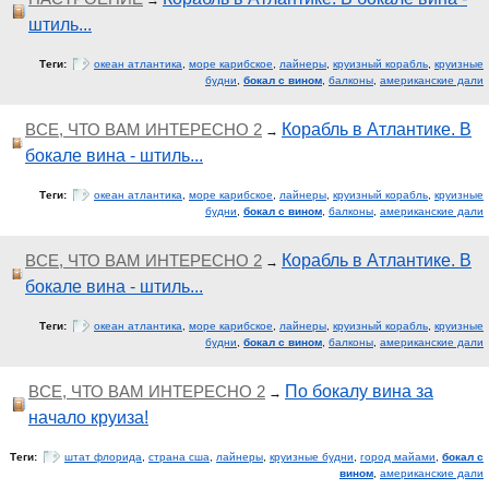
→
штиль...
Теги:
океан атлантика
,
море карибское
,
лайнеры
,
круизный корабль
,
круизные
будни
,
бокал с вином
,
балконы
,
американские дали
ВСЕ, ЧТО ВАМ ИНТЕРЕСНО 2
Корабль в Атлантике. В
→
бокале вина - штиль...
Теги:
океан атлантика
,
море карибское
,
лайнеры
,
круизный корабль
,
круизные
будни
,
бокал с вином
,
балконы
,
американские дали
ВСЕ, ЧТО ВАМ ИНТЕРЕСНО 2
Корабль в Атлантике. В
→
бокале вина - штиль...
Теги:
океан атлантика
,
море карибское
,
лайнеры
,
круизный корабль
,
круизные
будни
,
бокал с вином
,
балконы
,
американские дали
ВСЕ, ЧТО ВАМ ИНТЕРЕСНО 2
По бокалу вина за
→
начало круиза!
Теги:
штат флорида
,
страна сша
,
лайнеры
,
круизные будни
,
город майами
,
бокал с
вином
,
американские дали