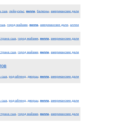
а сша
,
лейк-уэльс
,
вилла
,
балконы
,
американские дали
 сша
,
город майами
,
вилла
,
американские дали
,
аллеи
страна сша
,
город майами
,
вилла
,
американские дали
страна сша
,
город майами
,
вилла
,
американские дали
тов
а сша
,
род-айленд
,
дворцы
,
вилла
,
американские дали
а сша
,
род-айленд
,
дворцы
,
вилла
,
американские дали
страна сша
,
город майами
,
вилла
,
американские дали