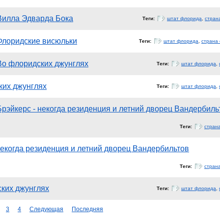
Вилла Эдварда Бока
Теги:
штат флорида
,
стран
Флоридские висюльки
Теги:
штат флорида
,
страна
Во флоридских джунглях
Теги:
штат флорида
,
ких джунглях
Теги:
штат флорида
,
Брэйкерс - некогда резиденция и летний дворец Вандербиль
Теги:
стран
некогда резиденция и летний дворец Вандербильтов
Теги:
стран
ких джунглях
Теги:
штат флорида
,
3
4
Следующая
Последняя