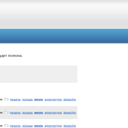
удет полезна.
ги:
решель
,
польша
,
вилла
,
архитектура
,
skarachin
ги:
решель
,
польша
,
вилла
,
архитектура
,
skarachin
ги:
решель
,
польша
,
вилла
,
архитектура
,
skarachin