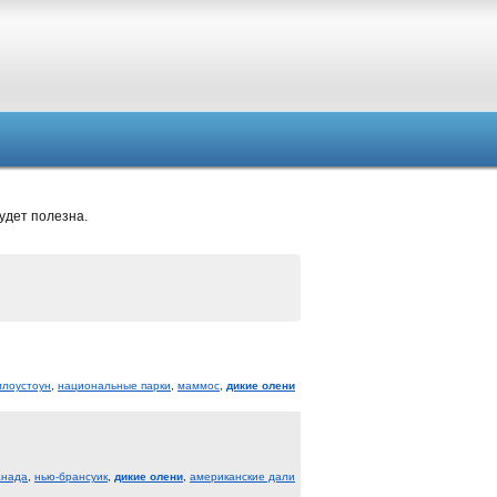
удет полезна.
ллоустоун
,
национальные парки
,
маммос
,
дикие олени
анада
,
нью-брансуик
,
дикие олени
,
американские дали