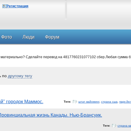
Регистрация
Фото
Люди
Форум
 материально? Сделайте перевод на 4817760231077102 сбер.Любая сумма б
ь по
другому тегу
ий" городок Маммос.
Теги:
штат вайоминг
,
страна сша
,
парк йе
Провинциальная жизнь Канады. Нью-Брансуик.
Теги:
страна к