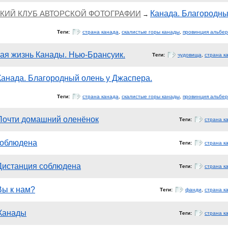
ЕСКИЙ КЛУБ АВТОРСКОЙ ФОТОГРАФИИ
Канада. Благородны
→
Теги:
страна канада
,
скалистые горы канады
,
провинция альбер
ая жизнь Канады. Нью-Брансуик.
Теги:
чудовища
,
страна к
Канада. Благородный олень у Джаспера.
Теги:
страна канада
,
скалистые горы канады
,
провинция альбер
Почти домашний оленёнок
Теги:
страна к
соблюдена
Теги:
страна к
Дистанция соблюдена
Теги:
страна к
Вы к нам?
Теги:
фанди
,
страна к
 Канады
Теги:
страна к