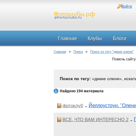
Войти
Главная
Клубы
Блоги
Главная
»
Поиск
»
Поиск по тегу "дикие олени"
Помочь сайту
Поиск по тегу:
«дикие олени», искат
Найдено 194 материала
фотоклуб
Йеллоустоун. "Олен
→
ВСЕ, ЧТО ВАМ ИНТЕРЕСНО 2
→