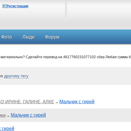
Регистрация
Фото
Люди
Форум
 материально? Сделайте перевод на 4817760231077102 сбер.Любая сумма б
по
другому тегу
О ИРИНЕ, ГАЛИНЕ, АЛКЕ
Мальчик с гирей
→
ики
Мальчик с гирей
→
с гирей