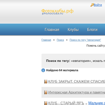
Войти
Главная
Клубы
Блоги
Главная
»
Поиск
»
Поиск по тегу "евпатория"
Помочь сайту
Поиск по тегу:
«евпатория», искать 
Найдено 64 материала
КЛУБ ЗАКРЫТ. СКАЖЕМ СПАСИБ
Интересная Архитектура и памятн
КЛУБ - СТАРЫЙ ЯРЪ
Мальчик 
→