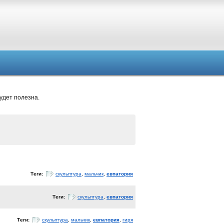
удет полезна.
Теги:
скульптура
,
мальчик
,
евпатория
Теги:
скульптура
,
евпатория
Теги:
скульптура
,
мальчик
,
евпатория
,
гиря