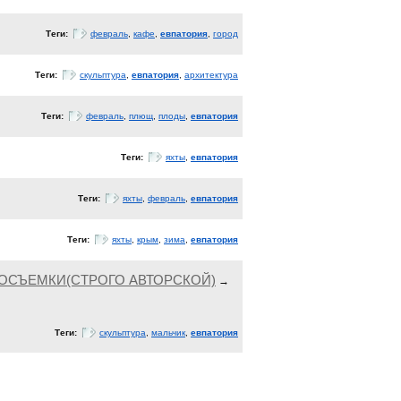
Теги:
февраль
,
кафе
,
евпатория
,
город
Теги:
скульптура
,
евпатория
,
архитектура
Теги:
февраль
,
плющ
,
плоды
,
евпатория
Теги:
яхты
,
евпатория
Теги:
яхты
,
февраль
,
евпатория
Теги:
яхты
,
крым
,
зима
,
евпатория
ОСЪЕМКИ(СТРОГО АВТОРСКОЙ)
→
Теги:
скульптура
,
мальчик
,
евпатория