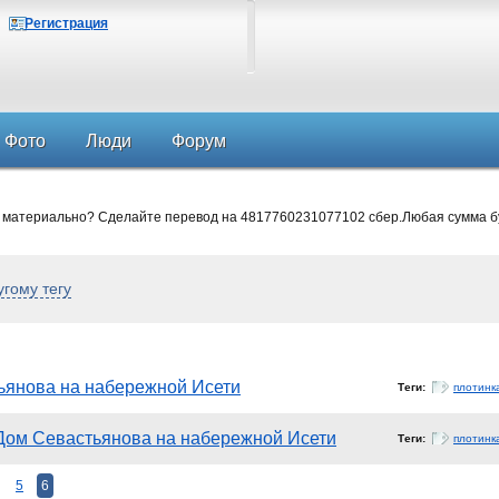
Регистрация
Фото
Люди
Форум
 материально? Сделайте перевод на 4817760231077102 сбер.Любая сумма б
угому тегу
ьянова на набережной Исети
Теги:
плотинк
Дом Севастьянова на набережной Исети
Теги:
плотинк
5
6