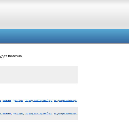
удет полезна.
а
,
исеть
,
дворцы
,
город екатеринбург
,
водохранилища
а
,
исеть
,
дворцы
,
город екатеринбург
,
водохранилища