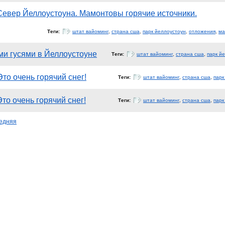
Север Йеллоустоуна. Мамонтовы горячие источники.
Теги:
штат вайоминг
,
страна сша
,
парк йеллоустоун
,
отложения
,
ма
ми гусями в Йеллоустоуне
Теги:
штат вайоминг
,
страна сша
,
парк й
Это очень горячий снег!
Теги:
штат вайоминг
,
страна сша
,
парк
Это очень горячий снег!
Теги:
штат вайоминг
,
страна сша
,
парк
едняя