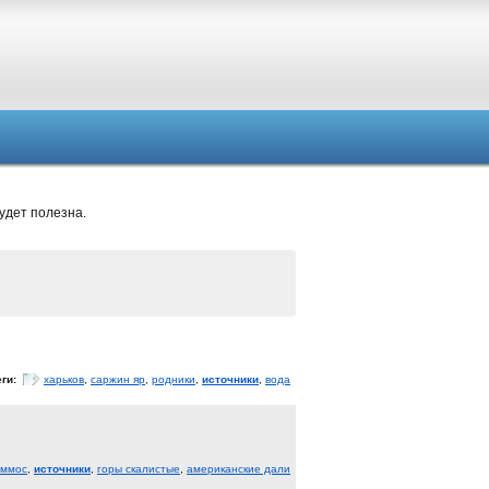
удет полезна.
еги:
харьков
,
саржин яр
,
родники
,
источники
,
вода
ммос
,
источники
,
горы скалистые
,
американские дали