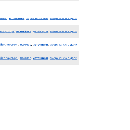
ммос
,
источники
,
горы скалистые
,
американские дали
еллоустоун
,
источники
,
дикие гуси
,
американские дали
 йеллоустоун
,
маммос
,
источники
,
американские дали
 йеллоустоун
,
маммос
,
источники
,
американские дали