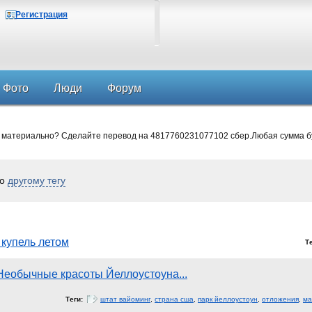
Регистрация
Фото
Люди
Форум
 материально? Сделайте перевод на 4817760231077102 сбер.Любая сумма б
по
другому тегу
купель летом
Т
Необычные красоты Йеллоустоуна...
Теги:
штат вайоминг
,
страна сша
,
парк йеллоустоун
,
отложения
,
ма