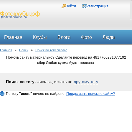
Войти
Регистрация
Главная
Клубы
Блоги
Фото
Люди
Главная
»
Поиск
»
Поиск по тегу "июль"
Форум
Помочь сайту материально? Сделайте перевод на 4817760231077102
сбер.Любая сумма будет полезна.
Поиск по тегу:
«июль», искать по
другому тегу
По тегу
"июль"
ничего не найдено.
Продолжить поиск по сайту?