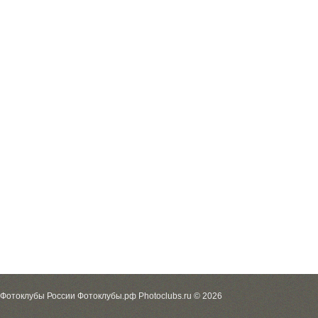
Фотоклубы России Фотоклубы.рф Photoclubs.ru © 2026