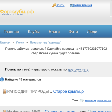
Войти
Регистрация
Главная
Клубы
Блоги
Фото
Люди
Главная
»
Поиск
»
Поиск по тегу "крыльцо"
Форум
Помочь сайту материально? Сделайте перевод на 4817760231077102
сбер.Любая сумма будет полезна.
Поиск по тегу:
«крыльцо», искать по
другому тегу
Найдено 45 материалов
РАПСОДИЯ ПРИРОДЫ
Старое крыльцо
→
Теги:
крыльцо
,
дача.весна
На фото весь МИР
Старое крыльцо
Теги:
крыльцо
,
дача