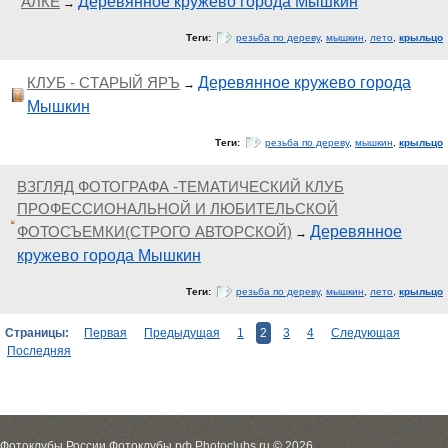
АЛКЕ
Деревянное кружево города Мышкин
→
Теги:
резьба по дереву
,
мышкин
,
лето
,
крыльцо
КЛУБ - СТАРЫЙ ЯРЪ
Деревянное кружево города
→
Мышкин
Теги:
резьба по дереву
,
мышкин
,
крыльцо
ВЗГЛЯД ФОТОГРАФА -ТЕМАТИЧЕСКИЙ КЛУБ
ПРОФЕССИОНАЛЬНОЙ И ЛЮБИТЕЛЬСКОЙ
ФОТОСЪЕМКИ(СТРОГО АВТОРСКОЙ)
Деревянное
→
кружево города Мышкин
Теги:
резьба по дереву
,
мышкин
,
лето
,
крыльцо
Страницы:
Первая
Предыдущая
1
2
3
4
Следующая
Последняя
Фотоклубы России Фотоклубы.рф Photoclubs.ru © 2026