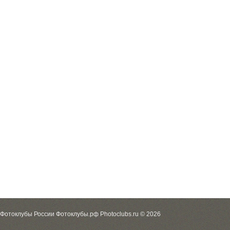
Фотоклубы России Фотоклубы.рф Photoclubs.ru © 2026