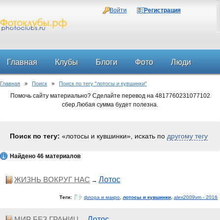
Войти
Регистрация
Главная
Клубы
Блоги
Фото
Люди
Главная
»
Поиск
»
Поиск по тегу "лотосы и кувшинки"
Форум
Помочь сайту материально? Сделайте перевод на 4817760231077102
сбер.Любая сумма будет полезна.
Поиск по тегу:
«лотосы и кувшинки», искать по
другому тегу
Найдено 46 материалов
ЖИЗНЬ ВОКРУГ НАС
Лотос
→
Теги:
флора и макро
,
лотосы и кувшинки
,
alex2009vm - 2016
МИР БЕЗ ГРАНИЦ
Лотос