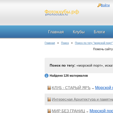
Войти
Главная
Клубы
Блоги
Главная
»
Поиск
»
Поиск по тегу "морской порт"
Помочь сайту
Поиск по тегу:
«морской порт», иска
Найдено 126 материалов
КЛУБ - СТАРЫЙ ЯРЪ
Морской 
→
Интересная Архитектура и памятн
МИР БЕЗ ГРАНИЦ
Морской по
→