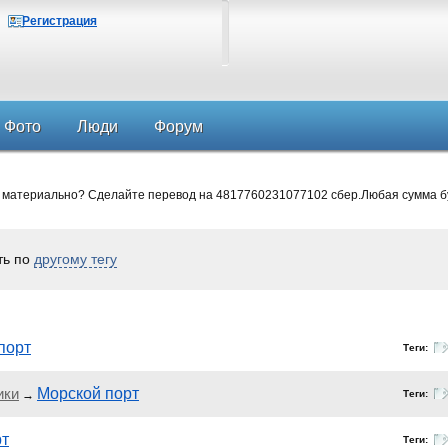
Регистрация
Фото
Люди
Форум
 материально? Сделайте перевод на 4817760231077102 сбер.Любая сумма б
ть по
другому тегу
порт
Теги:
ики
Морской порт
→
Теги:
рт
Теги: