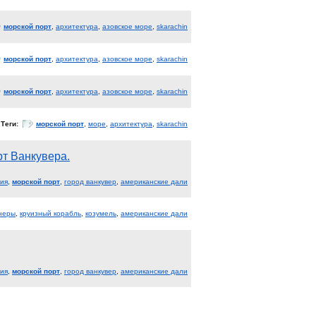
морской порт
,
архитектура
,
азовское море
,
skarachin
морской порт
,
архитектура
,
азовское море
,
skarachin
морской порт
,
архитектура
,
азовское море
,
skarachin
Теги:
морской порт
,
море
,
архитектура
,
skarachin
рт Ванкувера.
бия
,
морской порт
,
город ванкувер
,
американские дали
неры
,
круизный корабль
,
козумель
,
американские дали
бия
,
морской порт
,
город ванкувер
,
американские дали