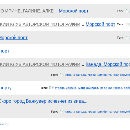
О ИРИНЕ, ГАЛИНЕ, АЛКЕ
Морской порт
→
Теги:
ЕСКИЙ КЛУБ АВТОРСКОЙ ФОТОГРАФИИ
Морской порт
→
Теги:
Морской порт
Теги:
порт
ЕСКИЙ КЛУБ АВТОРСКОЙ ФОТОГРАФИИ
Канада. Морской по
→
Теги:
страна канада
,
провинция британская колум
 порту
Теги:
страна мексика
,
морской порт
,
море карибское
,
лай
Скоро город Ванкувер исчезнет из вида...
Теги:
страна канада
,
провинция британская колум
едняя