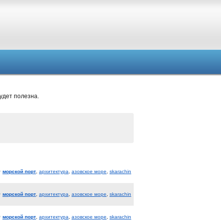
удет полезна.
морской порт
,
архитектура
,
азовское море
,
skarachin
морской порт
,
архитектура
,
азовское море
,
skarachin
морской порт
,
архитектура
,
азовское море
,
skarachin