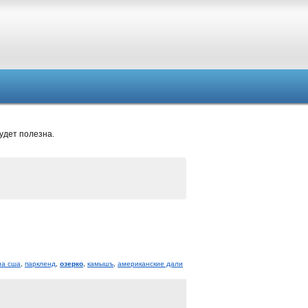
удет полезна.
на сша
,
паркленд
,
озерко
,
камышъ
,
американские дали