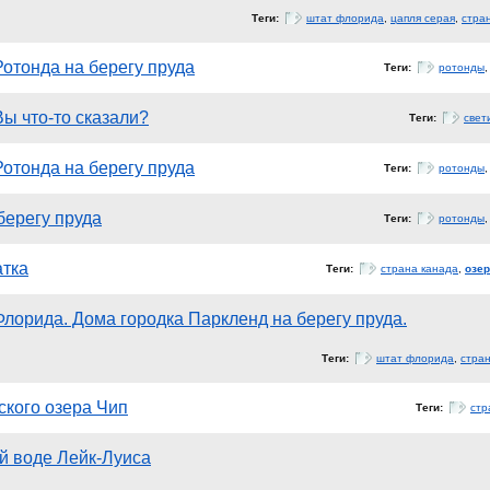
Теги:
штат флорида
,
цапля серая
,
стра
Ротонда на берегу пруда
Теги:
ротонды
Вы что-то сказали?
Теги:
свет
Ротонда на берегу пруда
Теги:
ротонды
берегу пруда
Теги:
ротонды
атка
Теги:
страна канада
,
озер
Флорида. Дома городка Паркленд на берегу пруда.
Теги:
штат флорида
,
стра
ского озера Чип
Теги:
стр
й воде Лейк-Луиса