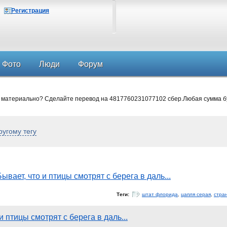
Регистрация
Фото
Люди
Форум
 материально? Сделайте перевод на 4817760231077102 сбер.Любая сумма б
ругому тегу
Бывает, что и птицы смотрят с берега в даль...
Теги:
штат флорида
,
цапля серая
,
стра
и птицы смотрят с берега в даль...