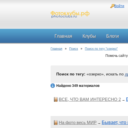
Войти
Главная
Клубы
Блоги
Главная
»
Поиск
»
Поиск по тегу "озерко"
Помочь сайту
Поиск по тегу:
«озерко», искать по
д
Найдено 349 материалов
ВСЕ, ЧТО ВАМ ИНТЕРЕСНО 2
→
На фото весь МИР
Бывает, что 
→