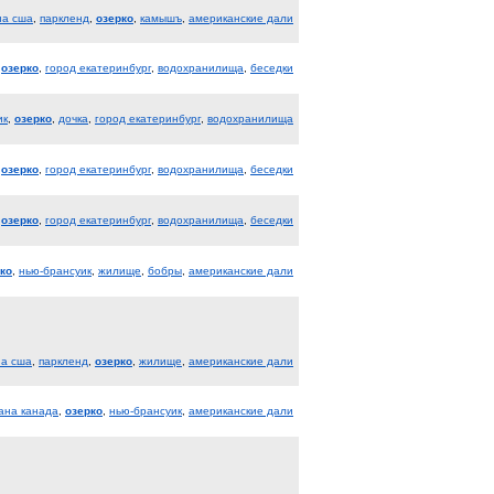
на сша
,
паркленд
,
озерко
,
камышъ
,
американские дали
,
озерко
,
город екатеринбург
,
водохранилища
,
беседки
ик
,
озерко
,
дочка
,
город екатеринбург
,
водохранилища
,
озерко
,
город екатеринбург
,
водохранилища
,
беседки
,
озерко
,
город екатеринбург
,
водохранилища
,
беседки
ко
,
нью-брансуик
,
жилище
,
бобры
,
американские дали
на сша
,
паркленд
,
озерко
,
жилище
,
американские дали
ана канада
,
озерко
,
нью-брансуик
,
американские дали