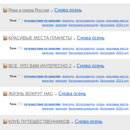
Реки и озера России
Снова осень
→
Теги:
путешествия по карелии
,
природа
,
петрозаводск
,
осень
,
красивые места
карелии
,
карелия
,
батеньков александр
,
батеньков
,
2024 год
КРАСИВЫЕ МЕСТА ПЛАНЕТЫ
Снова осень
→
Теги:
путешествия по карелии
,
природа
,
петрозаводск
,
осень
,
красивые места
карелии
,
карелия
,
батеньков александр
,
батеньков
,
2024 год
ВСЕ, ЧТО ВАМ ИНТЕРЕСНО 2
Снова осень
→
Теги:
путешествия по карелии
,
природа
,
петрозаводск
,
осень
,
красивые места
карелии
,
карелия
,
батеньков александр
,
батеньков
,
2024 год
ЖИЗНЬ ВОКРУГ НАС
Снова осень
→
Теги:
путешествия по карелии
,
природа
,
петрозаводск
,
осень
,
красивые места
карелии
,
карелия
,
батеньков александр
,
батеньков
,
2024 год
КЛУБ ПУТЕШЕСТВЕННИКОВ
Снова осень
→