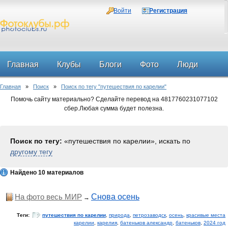
Войти
Регистрация
Главная
Клубы
Блоги
Фото
Люди
Главная
»
Поиск
»
Поиск по тегу "путешествия по карелии"
Форум
Помочь сайту материально? Сделайте перевод на 4817760231077102
сбер.Любая сумма будет полезна.
Поиск по тегу:
«путешествия по карелии», искать по
другому тегу
Найдено 10 материалов
На фото весь МИР
Снова осень
→
Теги:
путешествия по карелии
,
природа
,
петрозаводск
,
осень
,
красивые места
карелии
,
карелия
,
батеньков александр
,
батеньков
,
2024 год