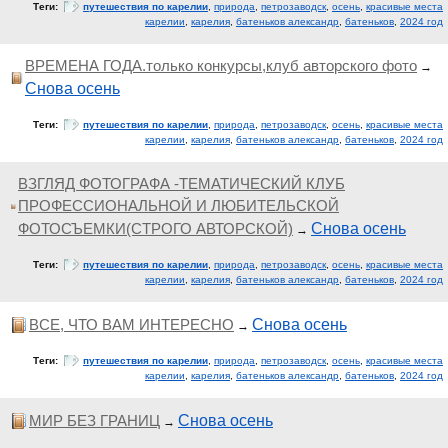
Теги:
путешествия по карелии
,
природа
,
петрозаводск
,
осень
,
красивые места
карелии
,
карелия
,
батеньков александр
,
батеньков
,
2024 год
ВРЕМЕНА ГОДА.только конкурсы,клуб авторского фото
→
Снова осень
Теги:
путешествия по карелии
,
природа
,
петрозаводск
,
осень
,
красивые места
карелии
,
карелия
,
батеньков александр
,
батеньков
,
2024 год
ВЗГЛЯД ФОТОГРАФА -ТЕМАТИЧЕСКИЙ КЛУБ
ПРОФЕССИОНАЛЬНОЙ И ЛЮБИТЕЛЬСКОЙ
ФОТОСЪЕМКИ(СТРОГО АВТОРСКОЙ)
Снова осень
→
Теги:
путешествия по карелии
,
природа
,
петрозаводск
,
осень
,
красивые места
карелии
,
карелия
,
батеньков александр
,
батеньков
,
2024 год
ВСЕ, ЧТО ВАМ ИНТЕРЕСНО
Снова осень
→
Теги:
путешествия по карелии
,
природа
,
петрозаводск
,
осень
,
красивые места
карелии
,
карелия
,
батеньков александр
,
батеньков
,
2024 год
МИР БЕЗ ГРАНИЦ
Снова осень
→