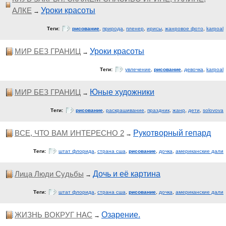
АЛКЕ
Уроки красоты
→
Теги:
рисование
,
природа
,
пленер
,
ирисы
,
жанровое фото
,
karpoal
МИР БЕЗ ГРАНИЦ
Уроки красоты
→
Теги:
увлечение
,
рисование
,
девочка
,
karpoal
МИР БЕЗ ГРАНИЦ
Юные художники
→
Теги:
рисование
,
раскрашивание
,
праздник
,
жанр
,
дети
,
solovova
ВСЕ, ЧТО ВАМ ИНТЕРЕСНО 2
Рукотворный гепард
→
Теги:
штат флорида
,
страна сша
,
рисование
,
дочка
,
американские дали
Лица Люди Судьбы
Дочь и её картина
→
Теги:
штат флорида
,
страна сша
,
рисование
,
дочка
,
американские дали
ЖИЗНЬ ВОКРУГ НАС
Озарение.
→