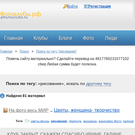
Войти
Регистрация
Главная
Клубы
Блоги
Фото
Люди
Главная
»
Поиск
»
Поиск по тегу "рисование"
Форум
Помочь сайту материально? Сделайте перевод на 4817760231077102
сбер.Любая сумма будет полезна.
Поиск по тегу:
«рисование», искать по
другому тегу
Найдено 81 материал
На фото весь МИР
Цветы, женщина- творчество
→
Теги:
цветы весны
,
рисование
,
природа
,
женщина
,
жанровое фото
,
karpoal
КЛУБ ЗАКРЫТ. СКАЖЕМ СПАСИБО ИРИНЕ, ГАЛИНЕ,