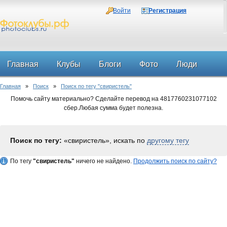
Войти
Регистрация
Главная
Клубы
Блоги
Фото
Люди
Главная
»
Поиск
»
Поиск по тегу "свиристель"
Форум
Помочь сайту материально? Сделайте перевод на 4817760231077102
сбер.Любая сумма будет полезна.
Поиск по тегу:
«свиристель», искать по
другому тегу
По тегу
"свиристель"
ничего не найдено.
Продолжить поиск по сайту?