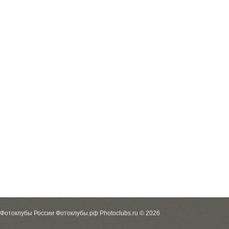
Фотоклубы России Фотоклубы.рф Photoclubs.ru © 2026