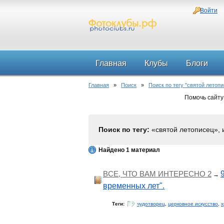
Войти
Главная
Клубы
Блоги
Главная
»
Поиск
»
Поиск по тегу "святой летопи
Помочь сайту
Поиск по тегу:
«святой летописец», 
Найдено 1 материал
ВСЕ, ЧТО ВАМ ИНТЕРЕСНО 2
→
временных лет".
Теги:
чудотворец
,
церковное искусство
,
х