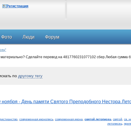
Регистрация
Фото
Люди
Форум
сец"
 материально? Сделайте перевод на 4817760231077102 сбер.Любая сумма б
искать по
другому тегу
9 ноября - День памяти Святого Преподобного Нестора Лето
ристианство
,
современная иконопись
,
современная икона
,
святой летописец
,
святой
,
св. 
летописец
,
преп