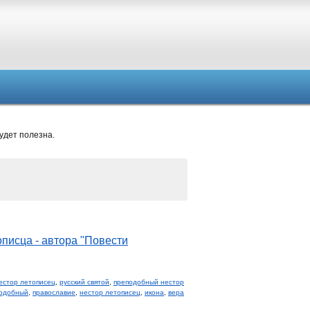
удет полезна.
писца - автора "Повести
нестор летописец
,
русский святой
,
преподобный нестор
одобный
,
православие
,
нестор летописец
,
икона
,
вера