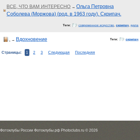
ВСЕ, ЧТО ВАМ ИНТЕРЕСНО
Ольга Петровна
→
Соболева (Моржова) (род. в 1963 году). Скрипач.
Теги:
современное искусство
,
скрипач
,
кукла
.
Вдохновение
→
Теги:
скрипач
Страницы:
1
2
3
Следующая
Последняя
Фотоклубы России Фотоклубы.рф Photoclubs.ru © 2026