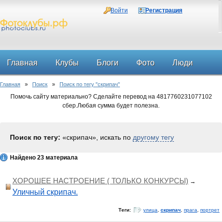
Войти
Регистрация
Главная
Клубы
Блоги
Фото
Люди
Главная
»
Поиск
»
Поиск по тегу "скрипач"
Форум
Помочь сайту материально? Сделайте перевод на 4817760231077102
сбер.Любая сумма будет полезна.
Поиск по тегу:
«скрипач», искать по
другому тегу
Найдено 23 материала
ХОРОШЕЕ НАСТРОЕНИЕ ( ТОЛЬКО КОНКУРСЫ)
→
Уличный скрипач.
Теги:
улица
,
скрипач
,
прага
,
портрет