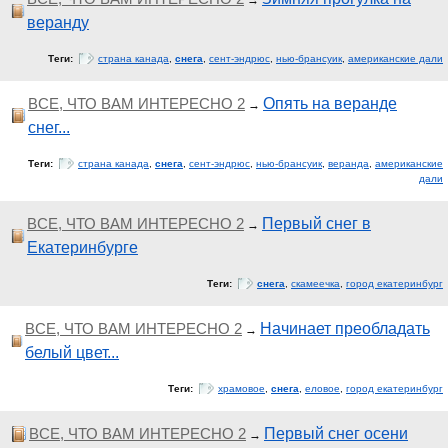
→
веранду
Теги:
страна канада
,
снега
,
сент-эндрюс
,
нью-брансуик
,
американские дали
ВСЕ, ЧТО ВАМ ИНТЕРЕСНО 2
Опять на веранде
→
снег...
Теги:
страна канада
,
снега
,
сент-эндрюс
,
нью-брансуик
,
веранда
,
американские
дали
ВСЕ, ЧТО ВАМ ИНТЕРЕСНО 2
Первый снег в
→
Екатеринбурге
Теги:
снега
,
скамеечка
,
город екатеринбург
ВСЕ, ЧТО ВАМ ИНТЕРЕСНО 2
Начинает преобладать
→
белый цвет...
Теги:
храмовое
,
снега
,
еловое
,
город екатеринбург
ВСЕ, ЧТО ВАМ ИНТЕРЕСНО 2
Первый снег осени
→