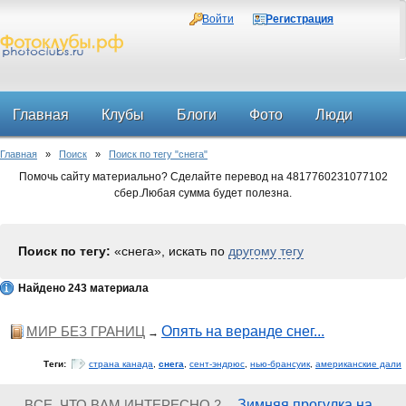
Войти
Регистрация
Главная
Клубы
Блоги
Фото
Люди
Главная
»
Поиск
»
Поиск по тегу "снега"
Форум
Помочь сайту материально? Сделайте перевод на 4817760231077102
сбер.Любая сумма будет полезна.
Поиск по тегу:
«снега», искать по
другому тегу
Найдено 243 материала
МИР БЕЗ ГРАНИЦ
Опять на веранде снег...
→
Теги:
страна канада
,
снега
,
сент-эндрюс
,
нью-брансуик
,
американские дали
ВСЕ, ЧТО ВАМ ИНТЕРЕСНО 2
Зимняя прогулка на