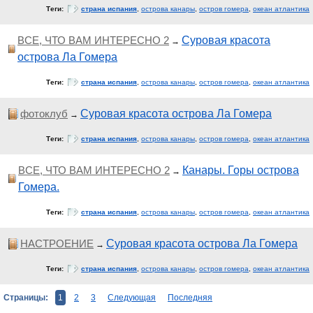
Теги:
страна испания
,
острова канары
,
остров гомера
,
океан атлантика
ВСЕ, ЧТО ВАМ ИНТЕРЕСНО 2
Суровая красота
→
острова Ла Гомера
Теги:
страна испания
,
острова канары
,
остров гомера
,
океан атлантика
фотоклуб
Суровая красота острова Ла Гомера
→
Теги:
страна испания
,
острова канары
,
остров гомера
,
океан атлантика
ВСЕ, ЧТО ВАМ ИНТЕРЕСНО 2
Канары. Горы острова
→
Гомера.
Теги:
страна испания
,
острова канары
,
остров гомера
,
океан атлантика
НАСТРОЕНИЕ
Суровая красота острова Ла Гомера
→
Теги:
страна испания
,
острова канары
,
остров гомера
,
океан атлантика
Страницы:
1
2
3
Следующая
Последняя