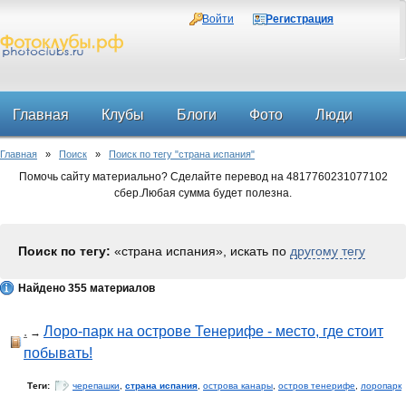
Войти
Регистрация
Главная
Клубы
Блоги
Фото
Люди
Главная
»
Поиск
»
Поиск по тегу "страна испания"
Форум
Помочь сайту материально? Сделайте перевод на 4817760231077102
сбер.Любая сумма будет полезна.
Поиск по тегу:
«страна испания», искать по
другому тегу
Найдено 355 материалов
.
Лоро-парк на острове Тенерифе - место, где стоит
→
побывать!
Теги:
черепашки
,
страна испания
,
острова канары
,
остров тенерифе
,
лоропарк