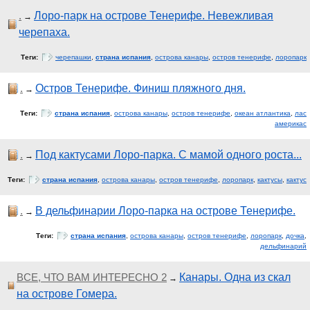
.
Лоро-парк на острове Тенерифе. Невежливая
→
черепаха.
Теги:
черепашки
,
страна испания
,
острова канары
,
остров тенерифе
,
лоропарк
.
Остров Тенерифе. Финиш пляжного дня.
→
Теги:
страна испания
,
острова канары
,
остров тенерифе
,
океан атлантика
,
лас
америкас
.
Под кактусами Лоро-парка. С мамой одного роста...
→
Теги:
страна испания
,
острова канары
,
остров тенерифе
,
лоропарк
,
кактусы
,
кактус
.
В дельфинарии Лоро-парка на острове Тенерифе.
→
Теги:
страна испания
,
острова канары
,
остров тенерифе
,
лоропарк
,
дочка
,
дельфинарий
ВСЕ, ЧТО ВАМ ИНТЕРЕСНО 2
Канары. Одна из скал
→
на острове Гомера.