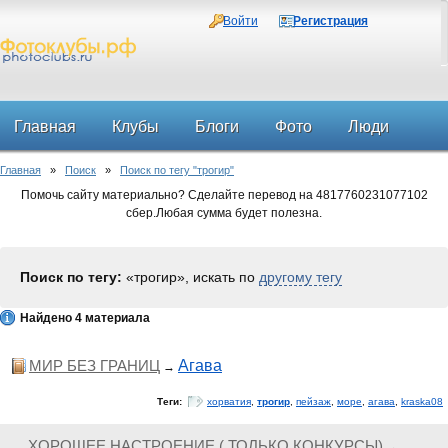
Войти
Регистрация
Главная
Клубы
Блоги
Фото
Люди
Главная
»
Поиск
»
Поиск по тегу "трогир"
Форум
Помочь сайту материально? Сделайте перевод на 4817760231077102
сбер.Любая сумма будет полезна.
Поиск по тегу:
«трогир», искать по
другому тегу
Найдено 4 материала
МИР БЕЗ ГРАНИЦ
Агава
→
Теги:
хорватия
,
трогир
,
пейзаж
,
море
,
агава
,
kraska08
ХОРОШЕЕ НАСТРОЕНИЕ ( ТОЛЬКО КОНКУРСЫ)
→