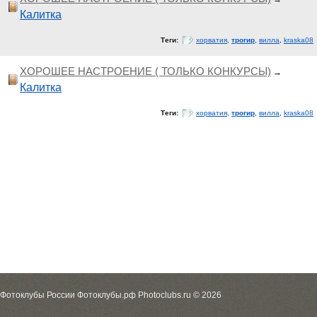
Калитка
Теги:
хорватия
,
трогир
,
вилла
,
kraska08
ХОРОШЕЕ НАСТРОЕНИЕ ( ТОЛЬКО КОНКУРСЫ)
→
Калитка
Теги:
хорватия
,
трогир
,
вилла
,
kraska08
Фотоклубы России Фотоклубы.рф Photoclubs.ru © 2026