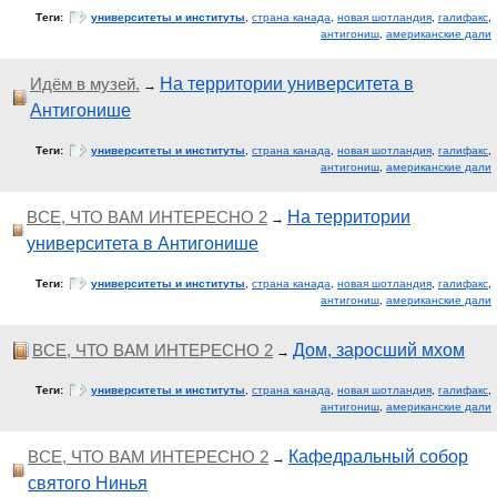
Теги:
университеты и институты
,
страна канада
,
новая шотландия
,
галифакс
,
антигониш
,
американские дали
Идём в музей.
На территории университета в
→
Антигонише
Теги:
университеты и институты
,
страна канада
,
новая шотландия
,
галифакс
,
антигониш
,
американские дали
ВСЕ, ЧТО ВАМ ИНТЕРЕСНО 2
На территории
→
университета в Антигонише
Теги:
университеты и институты
,
страна канада
,
новая шотландия
,
галифакс
,
антигониш
,
американские дали
ВСЕ, ЧТО ВАМ ИНТЕРЕСНО 2
Дом, заросший мхом
→
Теги:
университеты и институты
,
страна канада
,
новая шотландия
,
галифакс
,
антигониш
,
американские дали
ВСЕ, ЧТО ВАМ ИНТЕРЕСНО 2
Кафедральный собор
→
святого Нинья