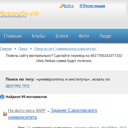
Войти
Регистрация
Главная
Клубы
Блоги
Фото
Люди
Главная
»
Поиск
»
Поиск по тегу "университеты и институты"
Форум
Помочь сайту материально? Сделайте перевод на 4817760231077102
сбер.Любая сумма будет полезна.
Поиск по тегу:
«университеты и институты», искать по
другому тегу
Найдено 99 материалов
На фото весь МИР
Здание Саратовского
→
университета
Теги:
университеты и институты
,
саратов и область
,
alex2009vm - 2016