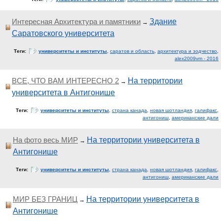
Интересная Архитектура и памятники
Здание
→
Саратовского университета
Теги:
университеты и институты
,
саратов и область
,
архитектура и зодчество
,
alex2009vm - 2016
ВСЕ, ЧТО ВАМ ИНТЕРЕСНО 2
На территории
→
университета в Антигонише
Теги:
университеты и институты
,
страна канада
,
новая шотландия
,
галифакс
,
антигониш
,
американские дали
На фото весь МИР
На территории университета в
→
Антигонише
Теги:
университеты и институты
,
страна канада
,
новая шотландия
,
галифакс
,
антигониш
,
американские дали
МИР БЕЗ ГРАНИЦ
На территории университета в
→
Антигонише