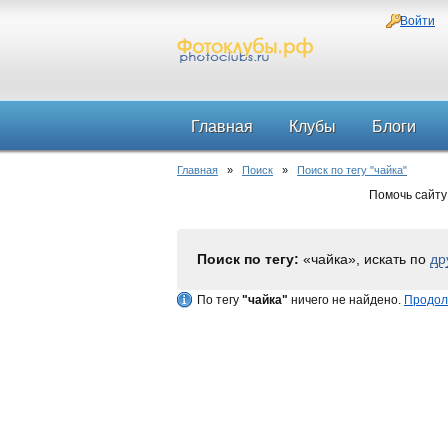
Войти
Главная
Клубы
Блоги
Главная
»
Поиск
»
Поиск по тегу "чайка"
Помочь сайту
Поиск по тегу:
«чайка», искать по
др
По тегу
"чайка"
ничего не найдено.
Продол