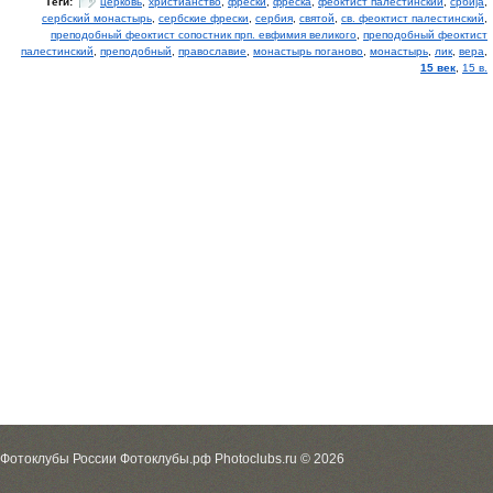
Теги:
церковь
,
христианство
,
фрески
,
фреска
,
феоктист палестинский
,
србиjа
,
сербский монастырь
,
сербские фрески
,
сербия
,
святой
,
св. феоктист палестинский
,
преподобный феоктист сопостник прп. евфимия великого
,
преподобный феоктист
палестинский
,
преподобный
,
православие
,
монастырь поганово
,
монастырь
,
лик
,
вера
,
15 век
,
15 в.
Фотоклубы России Фотоклубы.рф Photoclubs.ru © 2026