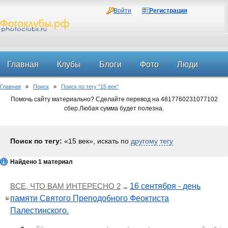
Войти
Регистрация
Главная
Клубы
Блоги
Фото
Люди
Главная
»
Поиск
»
Поиск по тегу "15 век"
Форум
Помочь сайту материально? Сделайте перевод на 4817760231077102
сбер.Любая сумма будет полезна.
Поиск по тегу:
«15 век», искать по
другому тегу
Найдено 1 материал
ВСЕ, ЧТО ВАМ ИНТЕРЕСНО 2
16 сентября - день
→
памяти Святого Преподобного Феоктиста
Палестинского.