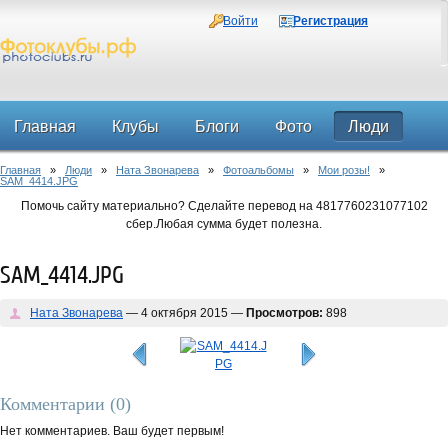
Войти
Регистрация
Главная
Клубы
Блоги
Фото
Люди
Главная
»
Люди
»
Ната Звонарева
»
Фотоальбомы
»
Мои розы!
»
Форум
SAM_4414.JPG
Помочь сайту материально? Сделайте перевод на 4817760231077102
сбер.Любая сумма будет полезна.
SAM_4414.JPG
Ната Звонарева
— 4 октября 2015 —
Просмотров:
898
Комментарии (
0
)
Нет комментариев. Ваш будет первым!