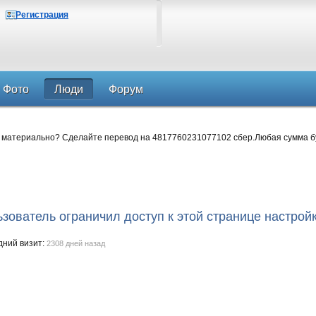
Регистрация
Фото
Люди
Форум
 материально? Сделайте перевод на 4817760231077102 сбер.Любая сумма б
зователь ограничил доступ к этой странице настрой
дний визит:
2308 дней назад