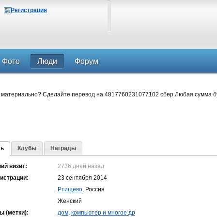
Регистрация
Фото
Люди
Форум
 материально? Сделайте перевод на 4817760231077102 сбер.Любая сумма б
ь
Клубы
Награды
ий визит:
2736 дней назад
гистрации:
23 сентября 2014
Ртищево
, Россия
Женский
ы (метки):
дом
,
компьютер и многое др