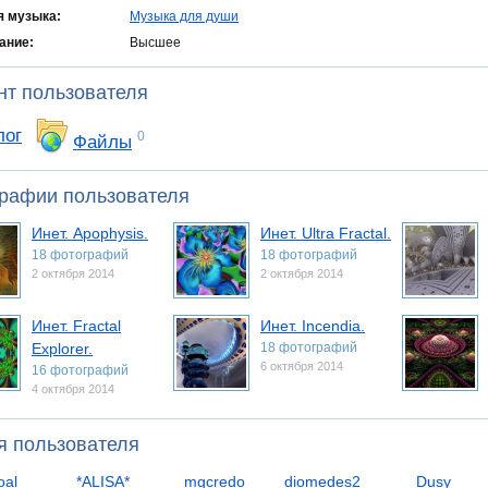
 музыка:
Музыка для души
ание:
Высшее
нт пользователя
лог
0
Файлы
рафии пользователя
Инет. Apophysis.
Инет. Ultra Fractal.
18 фотографий
18 фотографий
2 октября 2014
2 октября 2014
Инет. Fractal
Инет. Incendia.
Explorer.
18 фотографий
6 октября 2014
16 фотографий
4 октября 2014
я пользователя
oal
*ALISA*
mgcredo
diomedes2
Dusy