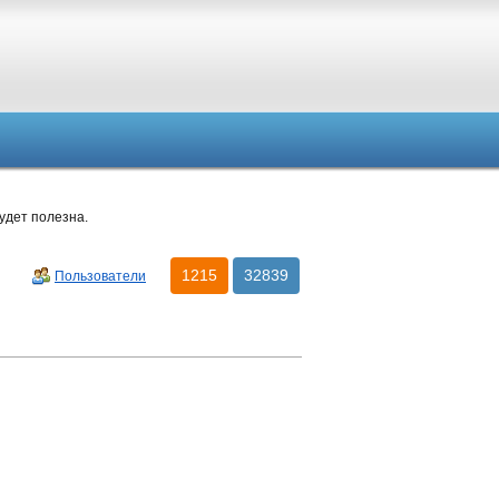
удет полезна.
1215
32839
Пользователи