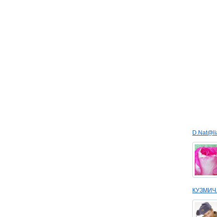
D.Nat@li
КУЗМИЧ.