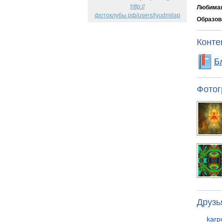
http://
Любимая
фотоклубы.рф/users/lyudmilap
Образов
Конте
Б
Фотог
Друзь
karp