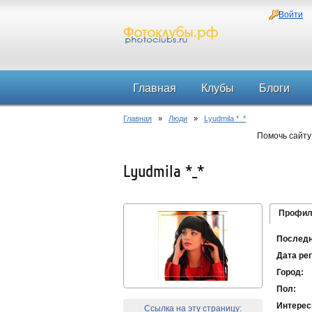
Войти
Главная
Клубы
Блоги
Главная
»
Люди
»
Lyudmila *_*
Помочь сайту
Lyudmila *_*
Профил
Последн
Дата ре
Город:
Пол:
Интерес
Ссылка на эту страницу: