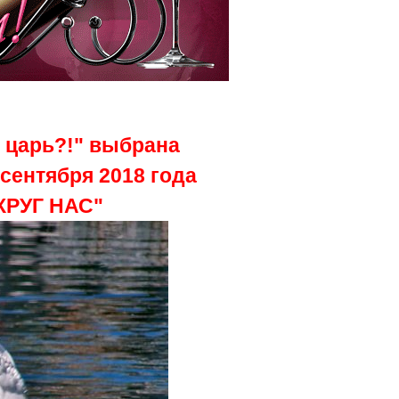
е царь?!" выбрана
сентября 2018 года
КРУГ НАС"