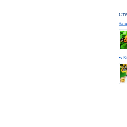
Сте
Ната
♥♪IR