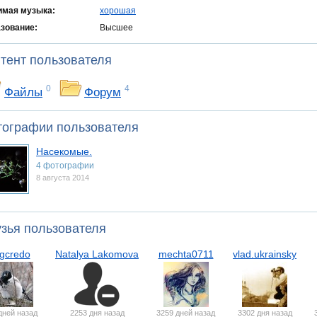
мая музыка:
хорошая
зование:
Высшее
тент пользователя
0
4
Файлы
Форум
тографии пользователя
Насекомые.
4 фотографии
8 августа 2014
зья пользователя
gcredo
Natalya Lakomova
mechta0711
vlad.ukrainsky
дней назад
2253 дня назад
3259 дней назад
3302 дня назад