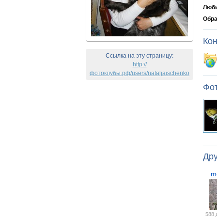
Люби
Обра
Кон
Ссылка на эту страницу:
http://
фотоклубы.рф/users/nataljaischenko
Фо
Дру
m
588 