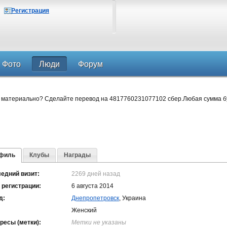
Регистрация
Фото
Люди
Форум
 материально? Сделайте перевод на 4817760231077102 сбер.Любая сумма б
филь
Клубы
Награды
едний визит:
2269 дней назад
 регистрации:
6 августа 2014
д:
Днепропетровск
, Украина
Женский
ресы (метки):
Метки не указаны