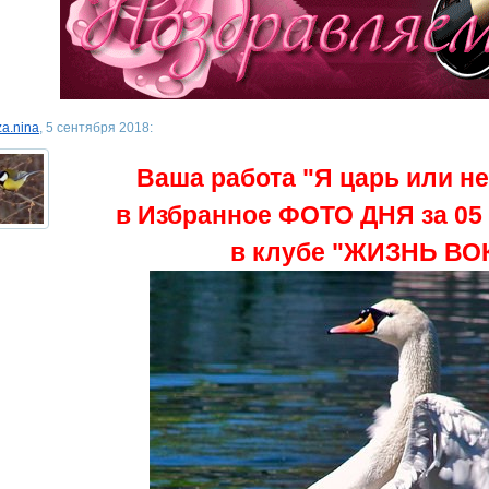
za.nina
, 5 сентября 2018:
Ваша работа "Я царь или н
в Избранное ФОТО ДНЯ за 05 
в клубе "ЖИЗНЬ ВО