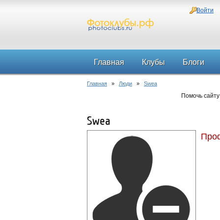
Войти
Главная
Клубы
Блоги
Главная
»
Люди
»
Swea
Помочь сайту
Swea
Проф