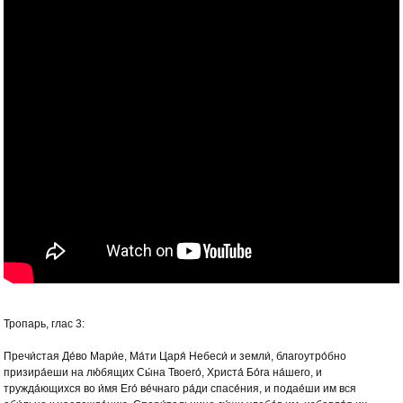
Тропарь, глас 3:
Пречи́стая Де́во Мари́е, Ма́ти Царя́ Небеси́ и земли́, благоутро́бно
призира́еши на лю́бящих Сы́на Твоего́, Христа́ Бо́га на́шего, и
тружда́ющихся во и́мя Его́ ве́чнаго ра́ди спасе́ния, и подае́ши им вся