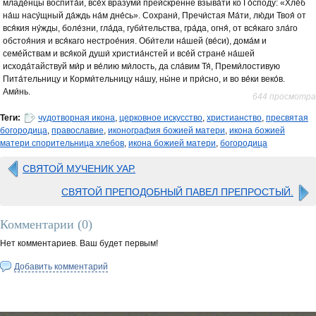
младе́нцы воспита́й, все́х вразуми́ преи́скренне взыва́ти ко Го́споду: «Хле́б
на́ш насу́щный да́ждь на́м дне́сь». Сохрани́, Пречи́стая Ма́ти, лю́ди Твоя́ от
вся́кия ну́жды, боле́зни, гла́да, губи́тельства, гра́да, огня́, от вся́каго зла́го
обстоя́ния и вся́каго нестрое́ния. Оби́тели на́шей (ве́си), дома́м и
семе́йствам и вся́кой души́ христиа́нстей и все́й стране́ на́шей
исхода́тайствуй ми́р и ве́лию ми́лость, да сла́вим Тя́, Преми́лостивую
Пита́тельницу и Корми́тельницу на́шу, ны́не и при́сно, и во ве́ки веко́в.
Ами́нь.
644 просмотра
Теги:
чудотворная икона
,
церковное искусство
,
христианство
,
пресвятая
богородица
,
православие
,
иконография божией матери
,
икона божией
матери спорительница хлебов
,
икона божией матери
,
богородица
СВЯТОЙ МУЧЕНИК УАР.
СВЯТОЙ ПРЕПОДОБНЫЙ ПАВЕЛ ПРЕПРОСТЫЙ.
Комментарии (
0
)
Нет комментариев. Ваш будет первым!
Добавить комментарий