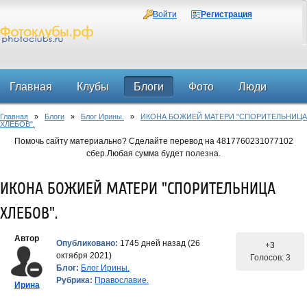
Войти
Регистрация
Главная
Клубы
Блоги
Фото
Люди
Главная
»
Блоги
»
Блог Ирины.
»
ИКОНА БОЖИЕЙ МАТЕРИ "СПОРИТЕЛЬНИЦА
Форум
ХЛЕБОВ".
Помочь сайту материально? Сделайте перевод на 4817760231077102
сбер.Любая сумма будет полезна.
ИКОНА БОЖИЕЙ МАТЕРИ "СПОРИТЕЛЬНИЦА
ХЛЕБОВ".
Автор
Опубликовано:
1745 дней назад (26
+3
октября 2021)
Голосов: 3
Блог:
Блог Ирины.
Рубрика:
Православие.
Ирина