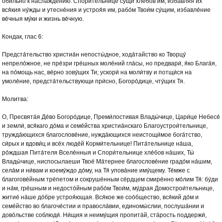
оби́льно к наслажде́нию. Спори́тельнице су́щи хлебо́в им, избавля́я их
вся́кия ну́жды и утесне́ния и устроя́я им, рабо́м Твои́м су́щим, избавле́ние
ве́чныя му́ки и жизнь ве́чную.
Кондак, глас 6:
Предста́тельство христиа́н непосты́дное, хода́тайство ко Творцу́
непрело́жное, не пре́зри гре́шных моле́ний гла́сы, но предвари́, я́ко Блага́я,
на по́мощь нас, ве́рно зову́щих Ти; ускори́ на моли́тву и потщи́ся на
умоле́ние, предста́тельствующи при́сно, Богоро́дице, чту́щих Тя.
Молитва:
О, Пресвята́я Де́во Богоро́дице, Преми́лостивая Влады́чице, Цари́це Небесе́
и земли́, вся́каго до́ма и семе́йства христиа́нскаго Благоустрои́тельнице,
тружда́ющихся благослове́ние, нужда́ющихся неистощи́мое бога́тство,
си́рых и вдови́ц и все́х люде́й Корми́тельнице! Пита́тельнице на́ша,
ро́ждшая Пита́теля Вселе́нныя и Спори́тельнице хле́бов на́ших, Ты́
Влады́чице, ниспосылаеши Твое́ Ма́тернее благослове́ние градо́м на́шим,
села́м и ни́вам и коему́ждо до́му, на Тя́ упова́ние иму́щему. Те́мже с
благогове́йным тре́петом и сокруше́нным се́рдцем смире́нно мо́лим Тя́: бу́ди
и на́м, гре́шным и недосто́йным рабо́м Твои́м, му́драя Домострои́тельнице,
житие́ на́ше до́бре устроя́ющая. Вся́кое же соо́бщество, вся́кий до́м и
семе́йство во благоче́стии и правосла́вии, единомы́слии, послуша́нии и
дово́льстве соблюди́. Ни́щия и неиму́щия пропита́й, ста́рость поддержи́,