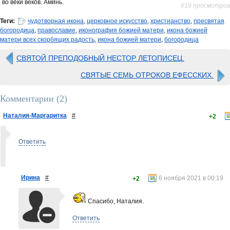
во ве́ки веко́в. Ами́нь.
619 просмотров
Теги:
чудотворная икона
,
церковное искусство
,
христианство
,
пресвятая
богородица
,
православие
,
иконография божией матери
,
икона божией
матери всех скорбящих радость
,
икона божией матери
,
богородица
СВЯТОЙ ПРЕПОДОБНЫЙ НЕСТОР ЛЕТОПИСЕЦ.
СВЯТЫЕ СЕМЬ ОТРОКОВ ЕФЕССКИХ.
Комментарии (
2
)
Наталия-Маргаритка
#
+2
Ответить
Ирина
#
6 ноября 2021 в 00:19
+2
Спасибо, Наталия.
Ответить