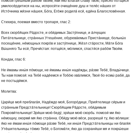
помози́ гре́шным рабо́м Твои́м, яви́ я́ко Блага́я сла́ву Твою́, при́сно потщи́ся
умилосе́рдитися на ны, испроси́ти очище́ние душ и теле́с на́ших от
Исто́чника жи́зни на́шея, Бо́га, Его́же родила́ еси́, еди́на Благослове́нная.
Стихира, поемая вместо тропаря, глас 2:
Всех скорбя́щих Ра́досте, и оби́димых Засту́пнице, и а́лчущих
Пита́тельнице, стра́нных Утеше́ние, обурева́емых Приста́нище, больны́х
посеще́ние, не́мощных покpо́в и засту́пнице, Же́зл ста́рости, Ма́ти Бо́га
Вы́шняго Ты еси́, Пречи́стая: потщи́ся, мо́лимся, спасти́ся рабо́м Твои́м.
Кондак, глас 6:
Не и́мамы ины́я по́мощи, не и́мамы ины́я наде́жды, ра́зве Тебе́, Влады́чице.
Ты нам помози́: на Тебе́ наде́емся и Тобо́ю хва́лимся, Твои́ бо есмы́ раби́, да
не постыди́мся.
Молитва:
Цари́це моя́ преблага́я, Наде́ждо моя́, Богоро́дице, Прия́телище си́рым и
стра́нным Предста́тельнице! Скорбя́щим Ра́досте, оби́димым
Покрови́тельнице! Зри́ши мою́ беду́, зри́ши мою́ скорбь: помози́ ми я́ко
не́мощну, окорми́ мя я́ко стра́нна. Оби́ду мою́ ве́си, разреши́ ту, я́ко во́лиши:
я́ко не и́мам ины́я по́мощи ра́зве Тебе́, ни ины́я Предста́тельницы ни благи́я
Уте́шительницы то́кмо Тебе́, о Богома́ти, я́ко да сохрани́ши мя и покры́еши