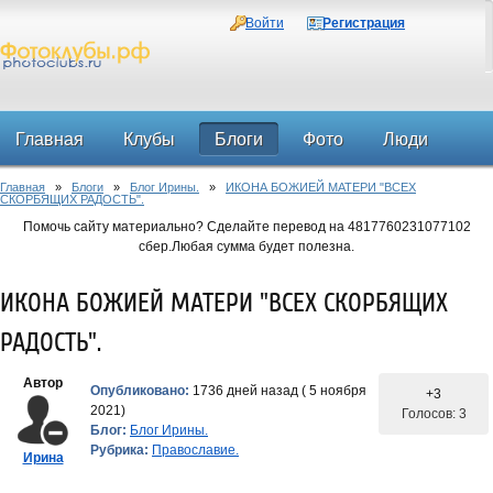
Войти
Регистрация
Главная
Клубы
Блоги
Фото
Люди
Главная
»
Блоги
»
Блог Ирины.
»
ИКОНА БОЖИЕЙ МАТЕРИ "ВСЕХ
Форум
СКОРБЯЩИХ РАДОСТЬ".
Помочь сайту материально? Сделайте перевод на 4817760231077102
сбер.Любая сумма будет полезна.
ИКОНА БОЖИЕЙ МАТЕРИ "ВСЕХ СКОРБЯЩИХ
РАДОСТЬ".
Автор
Опубликовано:
1736 дней назад ( 5 ноября
+3
2021)
Голосов: 3
Блог:
Блог Ирины.
Рубрика:
Православие.
Ирина