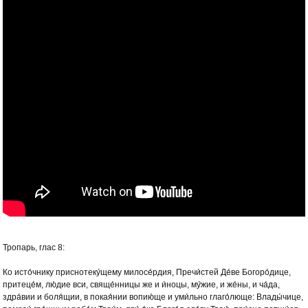
Тропарь, глас 8:
Ко исто́чнику приснотеку́щему милосе́рдия, Пречи́стей Де́ве Богоро́дице,
притеце́м, лю́дие вси, свяще́нницы же и и́ноцы, му́жие, и же́ны, и ча́да,
здра́вии и боля́щии, в покая́нии вопию́ще и уми́льно глаго́люще: Влады́чице,