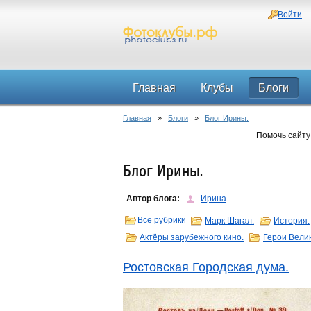
Войти
Главная
Клубы
Блоги
Главная
»
Блоги
»
Блог Ирины.
Помочь сайту
Блог Ирины.
Автор блога:
Ирина
Все рубрики
Марк Шагал.
История.
Актёры зарубежного кино.
Герои Вели
Ростовская Городская дума.